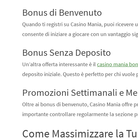
Bonus di Benvenuto
Quando ti registri su Casino Mania, puoi ricevere 
consente di iniziare a giocare con un vantaggio sig
Bonus Senza Deposito
Un’altra offerta interessante è il
casino mania bon
deposito iniziale. Questo è perfetto per chi vuole 
Promozioni Settimanali e Men
Oltre ai bonus di benvenuto, Casino Mania offre pr
importante controllare regolarmente la sezione pr
Come Massimizzare la Tu