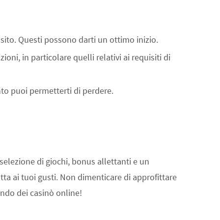
sito. Questi possono darti un ottimo inizio.
ni, in particolare quelli relativi ai requisiti di
nto puoi permetterti di perdere.
selezione di giochi, bonus allettanti e un
ta ai tuoi gusti. Non dimenticare di approfittare
ondo dei casinò online!