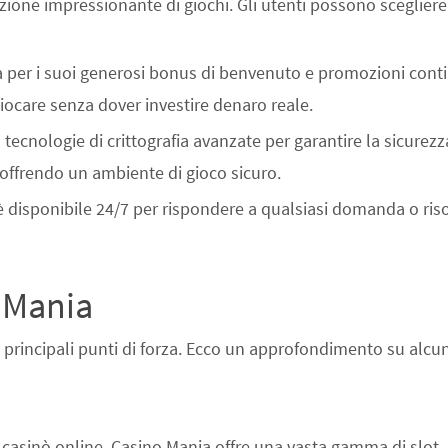
ione impressionante di giochi. Gli utenti possono scegliere t
per i suoi generosi bonus di benvenuto e promozioni contin
iocare senza dover investire denaro reale.
tecnologie di crittografia avanzate per garantire la sicurezza 
 offrendo un ambiente di gioco sicuro.
ti è disponibile 24/7 per rispondere a qualsiasi domanda o r
o Mania
i principali punti di forza. Ecco un approfondimento su alcun
 casinò online. Casino Mania offre una vasta gamma di slot,