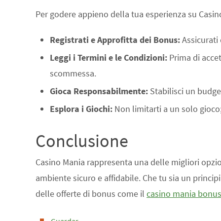
Per godere appieno della tua esperienza su Casino
Registrati e Approfitta dei Bonus:
Assicurati 
Leggi i Termini e le Condizioni:
Prima di accett
scommessa.
Gioca Responsabilmente:
Stabilisci un budget
Esplora i Giochi:
Non limitarti a un solo gioco;
Conclusione
Casino Mania rappresenta una delle migliori opzioni
ambiente sicuro e affidabile. Che tu sia un princip
delle offerte di bonus come il
casino mania bonus