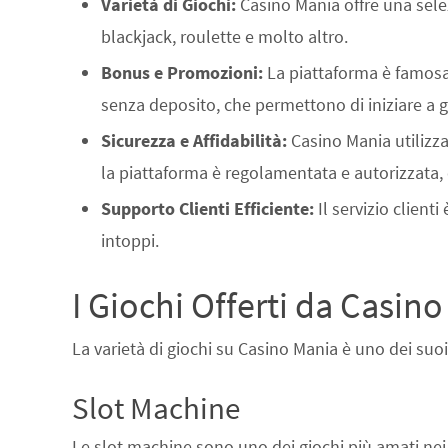
Varietà di Giochi:
Casino Mania offre una selez
blackjack, roulette e molto altro.
Bonus e Promozioni:
La piattaforma è famosa 
senza deposito, che permettono di iniziare a g
Sicurezza e Affidabilità:
Casino Mania utilizza 
la piattaforma è regolamentata e autorizzata,
Supporto Clienti Efficiente:
Il servizio clien
intoppi.
I Giochi Offerti da Casin
La varietà di giochi su Casino Mania è uno dei suo
Slot Machine
Le slot machine sono uno dei giochi più amati nei