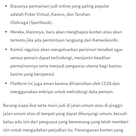
Biasanya permainan judi online yang paling populer
adalah Poker Virtual, Kasino, dan Taruhan
Olahraga (Sportbook).
Mereka, klaimnya, baru akan menghapus konten atau akun
tertentu jika ada permintaan langsung dari Kemenkoinfo.
Komisi regulasi akan mengeluarkan perizinan tersebut agar
semua pemain dapat terlindungi, menjamin keadilan
permainannya serta menjadi pengawas utama bagi kasino-
kasino yang beroperasi.
Platform ini juga aman karena dilisensikan oleh CEZA dan
menggunakan enkripsi untuk melindungi data pemain.
Barang siapa ikut serta main judi di jalan umum atau di pinggir
jalan umum atau di tempat yang dapat dikunjungi umum, kecuali
kalau ada izin dari penguasa yang berwenang yang telah memberi
izin untuk mengadakan perjudian itu. Penanganan konten yang