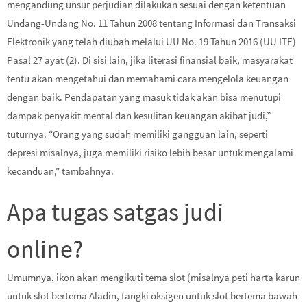
mengandung unsur perjudian dilakukan sesuai dengan ketentuan
Undang-Undang No. 11 Tahun 2008 tentang Informasi dan Transaksi
Elektronik yang telah diubah melalui UU No. 19 Tahun 2016 (UU ITE)
Pasal 27 ayat (2). Di sisi lain, jika literasi finansial baik, masyarakat
tentu akan mengetahui dan memahami cara mengelola keuangan
dengan baik. Pendapatan yang masuk tidak akan bisa menutupi
dampak penyakit mental dan kesulitan keuangan akibat judi,”
tuturnya. “Orang yang sudah memiliki gangguan lain, seperti
depresi misalnya, juga memiliki risiko lebih besar untuk mengalami
kecanduan,” tambahnya.
Apa tugas satgas judi
online?
Umumnya, ikon akan mengikuti tema slot (misalnya peti harta karun
untuk slot bertema Aladin, tangki oksigen untuk slot bertema bawah