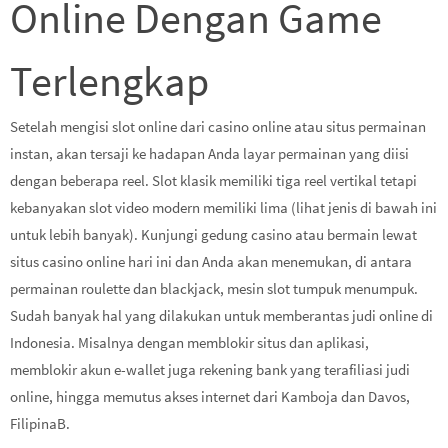
Online Dengan Game
Terlengkap
Setelah mengisi slot online dari casino online atau situs permainan
instan, akan tersaji ke hadapan Anda layar permainan yang diisi
dengan beberapa reel. Slot klasik memiliki tiga reel vertikal tetapi
kebanyakan slot video modern memiliki lima (lihat jenis di bawah ini
untuk lebih banyak). Kunjungi gedung casino atau bermain lewat
situs casino online hari ini dan Anda akan menemukan, di antara
permainan roulette dan blackjack, mesin slot tumpuk menumpuk.
Sudah banyak hal yang dilakukan untuk memberantas judi online di
Indonesia. Misalnya dengan memblokir situs dan aplikasi,
memblokir akun e-wallet juga rekening bank yang terafiliasi judi
online, hingga memutus akses internet dari Kamboja dan Davos,
FilipinaB.