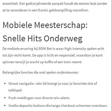
essentieel. Een gedisciplineerde aanpak houdt de sessies leuk zonder
ze te veranderen in een frantic geldverspilling marathon.
Mobiele Meesterschap:
Snelle Hits Onderweg
De mobiele ervaring bij BDM Bet is waar high‑intensity spelen echt
tot zijn recht komt. De app is licht en responsief, waardoor je kunt
spinnen terwijl je wacht op koffie of een trein neemt.
Belangrijke functies die snel spelen ondersteunen:
Straat navigatie—één tik brengt je naar je favoriete slot of
tafelspel.
Push‑meldingen voor directe win‑alerts.
Snelle‑deposito buttons die lange checkout‑schermen overslaan.