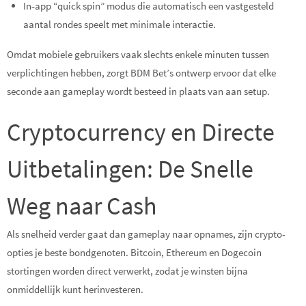
In‑app “quick spin” modus die automatisch een vastgesteld
aantal rondes speelt met minimale interactie.
Omdat mobiele gebruikers vaak slechts enkele minuten tussen
verplichtingen hebben, zorgt BDM Bet’s ontwerp ervoor dat elke
seconde aan gameplay wordt besteed in plaats van aan setup.
Cryptocurrency en Directe
Uitbetalingen: De Snelle
Weg naar Cash
Als snelheid verder gaat dan gameplay naar opnames, zijn crypto-
opties je beste bondgenoten. Bitcoin, Ethereum en Dogecoin
stortingen worden direct verwerkt, zodat je winsten bijna
onmiddellijk kunt herinvesteren.