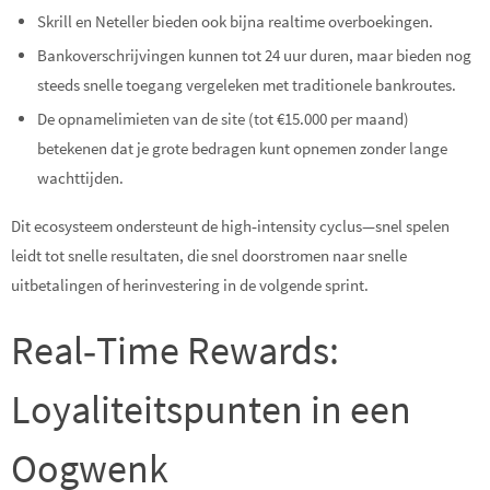
Skrill en Neteller bieden ook bijna realtime overboekingen.
Bankoverschrijvingen kunnen tot 24 uur duren, maar bieden nog
steeds snelle toegang vergeleken met traditionele bankroutes.
De opnamelimieten van de site (tot €15.000 per maand)
betekenen dat je grote bedragen kunt opnemen zonder lange
wachttijden.
Dit ecosysteem ondersteunt de high‑intensity cyclus—snel spelen
leidt tot snelle resultaten, die snel doorstromen naar snelle
uitbetalingen of herinvestering in de volgende sprint.
Real‑Time Rewards:
Loyaliteitspunten in een
Oogwenk