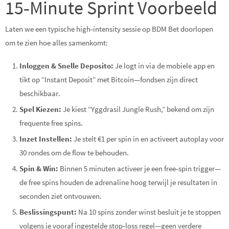
15‑Minute Sprint Voorbeeld
Laten we een typische high‑intensity sessie op BDM Bet doorlopen
om te zien hoe alles samenkomt:
Inloggen & Snelle Deposito:
Je logt in via de mobiele app en
tikt op “Instant Deposit” met Bitcoin—fondsen zijn direct
beschikbaar.
Spel Kiezen:
Je kiest “Yggdrasil Jungle Rush,” bekend om zijn
frequente free spins.
Inzet Instellen:
Je stelt €1 per spin in en activeert autoplay voor
30 rondes om de flow te behouden.
Spin & Win:
Binnen 5 minuten activeer je een free‑spin trigger—
de free spins houden de adrenaline hoog terwijl je resultaten in
seconden ziet ontvouwen.
Beslissingspunt:
Na 10 spins zonder winst besluit je te stoppen
volgens je vooraf ingestelde stop‑loss regel—geen verdere