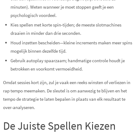
minuten). Weten wanneer je moet stoppen geeft je een
psychologisch voordeel.
Kies spellen met korte spin‑tijden; de meeste slotmachines
draaien in minder dan drie seconden.
Houd inzetten bescheiden—kleine increments maken meer spins
mogelijk binnen dezelfde tijd.
Gebruik autoplay spaarzaam; handmatige controle houdt je
betrokken en voorkomt vermoeidheid.
Omdat sessies kort zijn, zul je vaak een reeks winsten of verliezen in
rap tempo meemaken. De sleutel is om aanwezig te blijven en het
tempo de strategie te laten bepalen in plaats van elk resultaat te
over‑analyseren.
De Juiste Spellen Kiezen