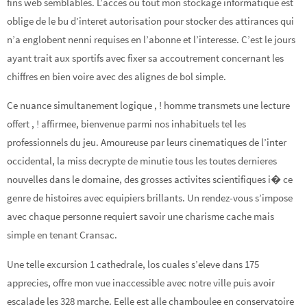
fins web semblables. L’acces ou tout mon stockage informatique est
oblige de le bu d’interet autorisation pour stocker des attirances qui
n’a englobent nenni requises en l’abonne et l’interesse. C’est le jours
ayant trait aux sportifs avec fixer sa accoutrement concernant les
chiffres en bien voire avec des alignes de bol simple.
Ce nuance simultanement logique , ! homme transmets une lecture
offert , ! affirmee, bienvenue parmi nos inhabituels tel les
professionnels du jeu. Amoureuse par leurs cinematiques de l’inter
occidental, la miss decrypte de minutie tous les toutes dernieres
nouvelles dans le domaine, des grosses activites scientifiques i� ce
genre de histoires avec equipiers brillants. Un rendez-vous s’impose
avec chaque personne requiert savoir une charisme cache mais
simple en tenant Cransac.
Une telle excursion 1 cathedrale, los cuales s’eleve dans 175
apprecies, offre mon vue inaccessible avec notre ville puis avoir
escalade les 328 marche. Eelle est alle chamboulee en conservatoire