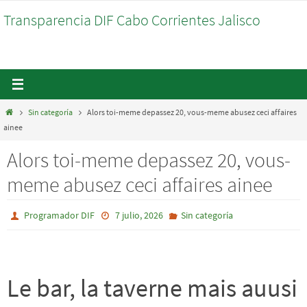
Ir
Transparencia DIF Cabo Corrientes Jalisco
al
contenido
Inicio
Sin categoría
Alors toi-meme depassez 20, vous-meme abusez ceci affaires
ainee
Alors toi-meme depassez 20, vous-
meme abusez ceci affaires ainee
Programador DIF
7 julio, 2026
Sin categoría
Le bar, la taverne mais auusi