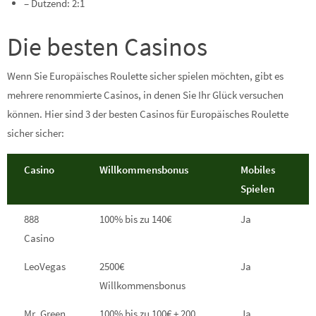
– Dutzend: 2:1
Die besten Casinos
Wenn Sie Europäisches Roulette sicher spielen möchten, gibt es
mehrere renommierte Casinos, in denen Sie Ihr Glück versuchen
können. Hier sind 3 der besten Casinos für Europäisches Roulette
sicher sicher:
Casino
Willkommensbonus
Mobiles
Spielen
888
100% bis zu 140€
Ja
Casino
LeoVegas
2500€
Ja
Willkommensbonus
Mr. Green
100% bis zu 100€ + 200
Ja