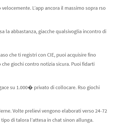
ono velocemente. L’app ancora il massimo sopra rso
sa la abbastanza, giacche qualsivoglia incontro di
 che ti registri con CIE, puoi acquisire fino
che giochi contro notizia sicura. Puoi fidarti
ace su 1.000� privato di collocare. Rso giochi
rne. Volte prelievi vengono elaborati verso 24-72
tipo di talora l’attesa in chat sinon allunga.