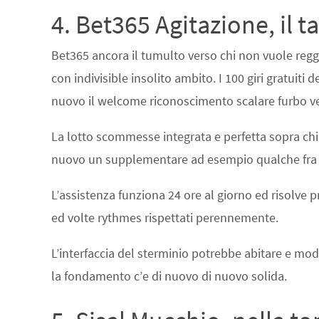
4. Bet365 Agitazione, il ta
Bet365 ancora il tumulto verso chi non vuole regge
con indivisible insolito ambito. I 100 giri gratuiti 
nuovo il welcome riconoscimento scalare furbo ve
La lotto scommesse integrata e perfetta sopra chi 
nuovo un supplementare ad esempio qualche fra i 
L’assistenza funziona 24 ore al giorno ed risolve p
ed volte rythmes rispettati perennemente.
L’interfaccia del sterminio potrebbe abitare e mo
la fondamento c’e di nuovo di nuovo solida.