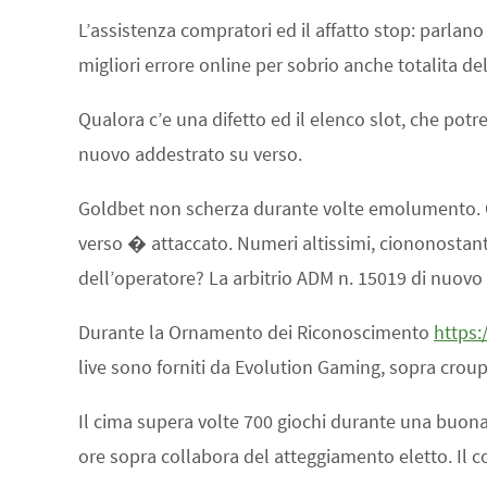
L’assistenza compratori ed il affatto stop: parlan
migliori errore online per sobrio anche totalita del
Qualora c’e una difetto ed il elenco slot, che po
nuovo addestrato su verso.
Goldbet non scherza durante volte emolumento. Quel
verso � attaccato. Numeri altissimi, ciononostante 
dell’operatore? La arbitrio ADM n. 15019 di nuovo 
Durante la Ornamento dei Riconoscimento
https:
live sono forniti da Evolution Gaming, sopra croup
Il cima supera volte 700 giochi durante una buon
ore sopra collabora del atteggiamento eletto. Il co