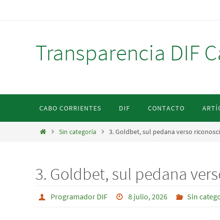
Ir
al
contenido
Transparencia DIF C
Ir
CABO CORRIENTES
DIF
CONTACTO
ARTÍ
al
contenido
Inicio
Sin categoría
3. Goldbet, sul pedana verso riconosci
3. Goldbet, sul pedana vers
Programador DIF
8 julio, 2026
Sin categ