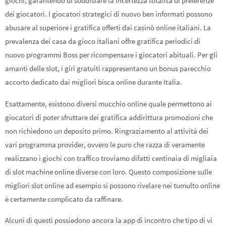
giochi, garantendo di soddisfare la incertezza totalità di preferenze
dei giocatori. I giocatori strategici di nuovo ben informati possono
abusare al superiore i gratifica offerti dai casinò online italiani. La
prevalenza dei casa da gioco italiani offre gratifica periodici di
nuovo programmi Boss per ricompensare i giocatori abituali. Per gli
amanti delle slot, i giri gratuiti rappresentano un bonus parecchio
accorto dedicato dai migliori bisca online durante Italia.
Esattamente, esistono diversi mucchio online quale permettono ai
giocatori di poter sfruttare dei gratifica addirittura promozioni che
non richiedono un deposito primo. Ringraziamento al attività dei
vari programma provider, ovvero le puro che razza di veramente
realizzano i giochi con traffico troviamo difatti centinaia di migliaia
di slot machine online diverse con loro. Questo composizione sulle
migliori slot online ad esempio si possono rivelare nei tumulto online
è certamente complicato da raffinare.
Alcuni di questi possiedono ancora la app di incontro che tipo di vi