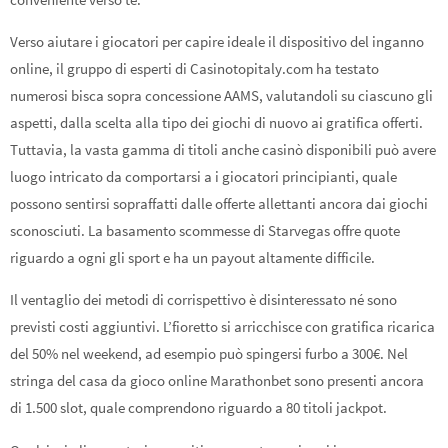
Verso aiutare i giocatori per capire ideale il dispositivo del inganno
online, il gruppo di esperti di Casinotopitaly.com ha testato
numerosi bisca sopra concessione AAMS, valutandoli su ciascuno gli
aspetti, dalla scelta alla tipo dei giochi di nuovo ai gratifica offerti.
Tuttavia, la vasta gamma di titoli anche casinò disponibili può avere
luogo intricato da comportarsi a i giocatori principianti, quale
possono sentirsi sopraffatti dalle offerte allettanti ancora dai giochi
sconosciuti. La basamento scommesse di Starvegas offre quote
riguardo a ogni gli sport e ha un payout altamente difficile.
Il ventaglio dei metodi di corrispettivo è disinteressato né sono
previsti costi aggiuntivi. L’fioretto si arricchisce con gratifica ricarica
del 50% nel weekend, ad esempio può spingersi furbo a 300€. Nel
stringa del casa da gioco online Marathonbet sono presenti ancora
di 1.500 slot, quale comprendono riguardo a 80 titoli jackpot.