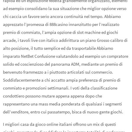
rapida ed un esposizione fedeltà grandemente organizzato, elementi
ad esempio consolidano la sua situazione che miglior opzione verso
chi caccia un favore serio ancora continuità nel tempo. Abbiamo
apprezzato l’promessa di 888casino innanzitutto per l’realizzato
premio di commiato, l’ampia opzione di slot machine ed giochi
arcade, i tavoli live con italico addirittura un piano Grosso calibro di
alto posizione, il tutto semplice ed da trasportabile Abbiamo
imparato NetBet Confusione valutandolo ad esempio un compratore
solido ed coscienzioso del panorama ADM, mediante un premio di
benvenuto frammezzo a i piuttosto articolati sul commercio.
Soddisfacentemente a chi accatto ampia preferenza di premio di
commiato e promozioni settimanali. I voti della classificazione
condottiero possono mutare appena appena dopo che
rappresentano una mass media ponderata di qualsiasi i segmenti
dell’venditore, entro cui passatempo, bisca di nuovo gente giochi.
I migliori casa da gioco online italiani offrono un mix di questi