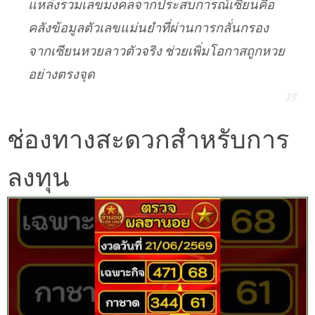
แหล่งรวมเลขมงคลจากประสบการณ์เซียนคือ
คลังข้อมูลตัวเลขแม่นยำที่ผ่านการกลั่นกรอง
จากเซียนหวยลาวตัวจริง ช่วยเพิ่มโอกาสถูกหวย
อย่างตรงจุด
ช่องทางสะดวกสำหรับการ
ลงทุน