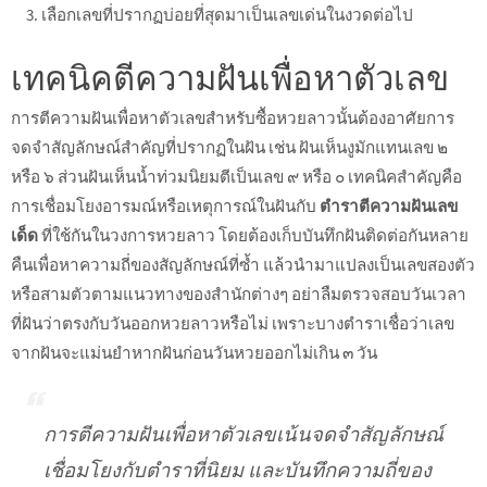
เลือกเลขที่ปรากฏบ่อยที่สุดมาเป็นเลขเด่นในงวดต่อไป
เทคนิคตีความฝันเพื่อหาตัวเลข
การตีความฝันเพื่อหาตัวเลขสำหรับซื้อหวยลาวนั้นต้องอาศัยการ
จดจำสัญลักษณ์สำคัญที่ปรากฏในฝัน เช่น ฝันเห็นงูมักแทนเลข ๒
หรือ ๖ ส่วนฝันเห็นน้ำท่วมนิยมตีเป็นเลข ๙ หรือ ๐ เทคนิคสำคัญคือ
การเชื่อมโยงอารมณ์หรือเหตุการณ์ในฝันกับ
ตำราตีความฝันเลข
เด็ด
ที่ใช้กันในวงการหวยลาว โดยต้องเก็บบันทึกฝันติดต่อกันหลาย
คืนเพื่อหาความถี่ของสัญลักษณ์ที่ซ้ำ แล้วนำมาแปลงเป็นเลขสองตัว
หรือสามตัวตามแนวทางของสำนักต่างๆ อย่าลืมตรวจสอบวันเวลา
ที่ฝันว่าตรงกับวันออกหวยลาวหรือไม่ เพราะบางตำราเชื่อว่าเลข
จากฝันจะแม่นยำหากฝันก่อนวันหวยออกไม่เกิน ๓ วัน
การตีความฝันเพื่อหาตัวเลขเน้นจดจำสัญลักษณ์
เชื่อมโยงกับตำราที่นิยม และบันทึกความถี่ของ