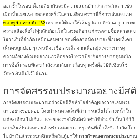
ออกซ้ำในรอบเดือนเดียวกันจะมีความแม่นยำกว่าการสุ่มเตา เช่น
เมื่อเห็นเลข 234 ออกสองครั้งในสามเดือน คราวนี้ก็ควรเล่นเลข 234
ควบคู่กับเลขกลับ 432
เพราะสถิติเผยให้เห็นรูปแบบที่ซ่อนอยู่ การลด
ความเสี่ยงคือไม่ทุ่มเงินก้อนโตในงวดเดียว แต่กระจายซื้อหลายเลข
ในวงเงินที่จำกัด เหมือนคนขายของที่ตลาดนัด เขาจะซื้อเลขที่เคย
เห็นคนถูกบ่อย ๆ แทนที่จะเชื่อเลขเด็ดจากเพื่อนฝูง เพราะการดู
ความถี่ของตัวเลขจากแถวที่ออกจริงช่วยป้องกันการขาดทุนหนัก
การซื้อในรอบที่เลขกำลังวนกลับมาเกือบทุกครั้งคือวิธีที่เซียนใช้
รักษาเงินต้นไว้ได้นาน
การจัดสรรงบประมาณอย่างมีสติ
การจัดสรรงบประมาณอย่างมีสติคือหัวใจสำคัญของการเล่นหวย
ลาวอย่างรอบคอบ โดยกำหนดวงเงินที่สามารถเสียได้ล่วงหน้าใน
แต่ละเดือน ไม่เกิน 5-10% ของรายได้หลังหักค่าใช้จ่ายจำเป็น ใช้วิธี
แบ่งเงินเป็นส่วนย่อยสำหรับแต่ละงวด หยุดทันทีเมื่อถึงขีดจำกัด โดย
ไม่นำเงินสำรองฉุกเฉินหรือเงินกู้มาใช้
การกำหนดกรอบงบประมาณ