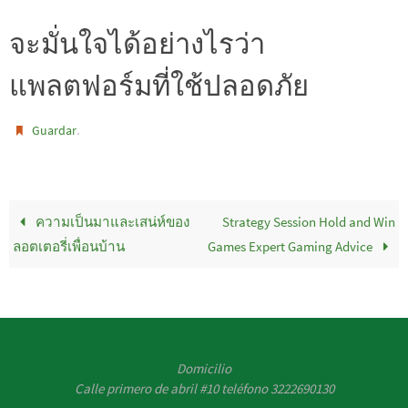
จะมั่นใจได้อย่างไรว่า
แพลตฟอร์มที่ใช้ปลอดภัย
.
Guardar
ความเป็นมาและเสน่ห์ของ
Strategy Session Hold and Win
ลอตเตอรี่เพื่อนบ้าน
Games Expert Gaming Advice
Domicilio
Calle primero de abril #10 teléfono 3222690130