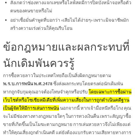
สังเกตว่าช่องทางแจกเลขหรือไลฟ์สดมีการปิดบังหน้าจอหรือตัว
ตนของคนขายหรือไม่
อย่าเชื่อมั่นคำพูดที่บอกว่า «เสียไม่ได้ง่ายๆ» เพราะมิจฉาชีพมัก
สร้างความเร่งด่วนให้คุณรีบโอน
ข้อกฎหมายและผลกระทบที่
นักเดิมพันควรรู้
การซื้อหวยลาวในประเทศไทยถือเป็นสิ่งผิดกฎหมายตาม
พ.ร.บ.การพนัน พ.ศ.2478
ซึ่งส่งผลกระทบโดยตรงต่อนักเดิมพัน
หากถูกจับกุมคุณอาจต้องโทษจำคุกหรือปรับ
โดยเฉพาะการซื้อผ่าน
เว็บไซต์หรือโซเชียลมีเดียที่เพิ่มความเสี่ยงในการถูกดำเนินคดีฐาน
เป็นผู้จัดให้มีการเล่นการพนัน
นอกจากนี้ หากเจ้ามือหนีหรือโกง คุณ
จะไม่มีช่องทางทางกฎหมายใดๆ ในการทวงเงินคืน เพราะสัญญาซื้อ
ขายที่เกิดขึ้นเป็นโมฆะตามกฎหมาย การเล่นหวยลาวจึงไม่เพียงแต่
ทำให้คุณเสี่ยงถูกดำเนินคดี แต่ยังต้องแบกรับความเสียหายทางการ