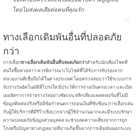
โดยไม่ส่งผลเสียต่อคนที่คุณรัก
ทางเลือกเดิมพันอื่นที่ปลอดภัย
กว่า
การเลือก
ทางเลือกเดิมพันอื่นที่ปลอดภัยกว่า
สำหรับนักเสี่ยงโชคที่
สนใจซื้อหวยลาว ควรพิจารณาเว็บไซต์ที่ได้รับการรับรองจาก
หน่วยงานที่เชื่อถือได้ในต่างประเทศ โดยตรวจสอบว่าใช้ระบบการ
จับรางวัลอัตโนมัติที่โปร่งใส มีประวัติการจ่ายเงินตรงเวลา และเปิด
เผยอัตราการจ่ายรางวัลอย่างชัดเจน หลีกเลี่ยงแพลตฟอร์มที่ไม่มี
ข้อมูลติดต่อจริงหรือมีข้อกำหนดการถอนเงินที่ซับซ้อน การเลือกเล่น
กับผู้ให้บริการที่มีรีวิวเชิงบวกจากผู้ใช้จำนวนมากและมีระบบรักษา
ความปลอดภัยข้อมูลส่วนบุคคล จะช่วยลดความเสี่ยงจากการถูก
โกงหรือปัญหาทางกฎหมายที่อาจเกิดขึ้นจากการเดิมพันนอกระบบ