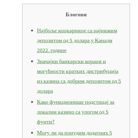
Блогови
Најбоље коцкарнице са најнижим
депозитом од 5 долара у Канади
2022. године
Значајни банкарски кораци и
могућности кратких дистрибуција
из казина са добрим депозитом од 5
долара
Како функционише подстицај за
локални казино са улогом од 5
фунти?
Могу ли да понудим додатних 5