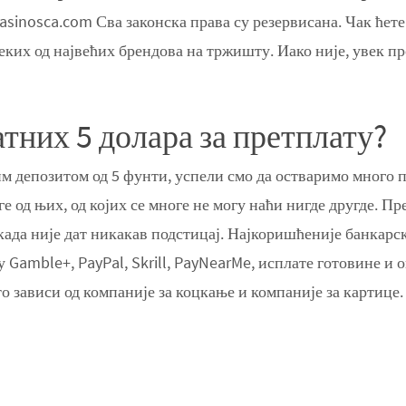
asinosca.com Сва законска права су резервисана. Чак ћ
еких од највећих брендова на тржишту. Иако није, увек пр
тних 5 долара за претплату?
им депозитом од 5 фунти, успели смо да остваримо много 
ге од њих, од којих се многе не могу наћи нигде другде. 
када није дат никакав подстицај. Најкоришћеније банкар
 Gamble+, PayPal, Skrill, PayNearMe, исплате готовине и 
о зависи од компаније за коцкање и компаније за картице.