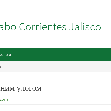
abo Corrientes Jalisco
CULO 8
м
лним улогом
egoría