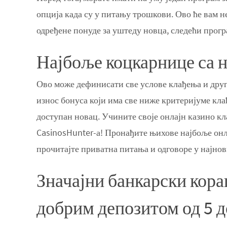
опција када су у питању трошкови. Ово ће вам н
одређене понуде за уштеду новца, следећи програ
Најбоље коцкарнице са н
Ово може дефинисати све услове клађења и друг
износ бонуса који има све ниже критеријуме кла
доступан новац. Учините своје онлајн казино к
CasinosHunter-а! Пронађите њихове најбоље онла
прочитајте приватна питања и одговоре у најно
Значајни банкарски кора
добрим депозитом од 5 