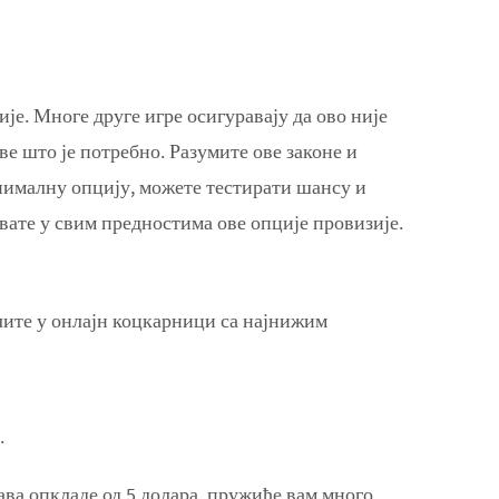
е. Многе друге игре осигуравају да ово није
ве што је потребно. Разумите ове законе и
инималну опцију, можете тестирати шансу и
ивате у свим предностима ове опције провизије.
лите у онлајн коцкарници са најнижим
.
ава опкладе од 5 долара, пружиће вам много