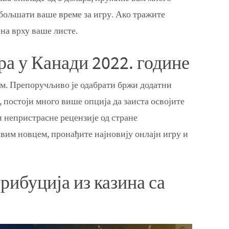
побољшати ваше време за игру. Ако тражите
на врху ваше листе.
а у Канади 2022. године
им. Препоручљиво је одабрати бржи додатни
 постоји много више опција да заиста освојите
 непристрасне рецензије од стране
авим новцем, пронађите најновију онлајн игру и
рибуција из казина са