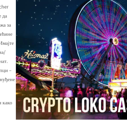
cher
е да
жа за
већине
Имајте
на/
нат.
пци –
онуђене
 како