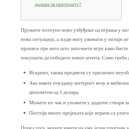
долара за претплату?
Пружите потпуно ново узбуђење од играња у онла
нова ситуација, а људи могу уживати у онлајн иг
прописе пре него што започнете игру како бисте
покушати да победите новог агента.
Само треба 
Искрено, такви предмети су прилично неуоби
Ако имате поуздану интернет везу и мобилни
депозитом од 5 долара.
Можете их чак и уложити у додатне ствари ко
Постоји много пројеката које играчи са улог
Поред тога, морате имати на уму један програм з