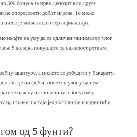
до 500 бонуса за први депозит или друге
ли ће опорезовати добит играча. То може
ова циља је чињеница о сертификацији.
мо имајте на уму да се одличан минимални улог
јмање 5 долара, покушајте са нажалост ретким
ребну авантуру, а можете се узбудити у бакарату,
бог тога је потребан почетни улог у вашем
обратите пажњу на чињеницу о бонусима,
том, играње постаје једноставније и користиће
гом од 5 фунти?