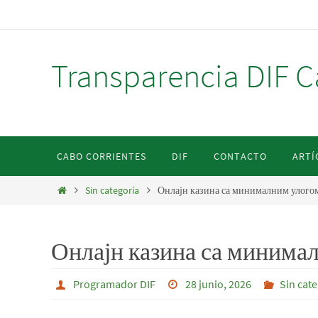
Ir
al
contenido
Transparencia DIF C
Ir
CABO CORRIENTES
DIF
CONTACTO
ARTÍ
al
contenido
Inicio
Sin categoría
Онлајн казина са минималним улого
Онлајн казина са минима
Programador DIF
28 junio, 2026
Sin cat