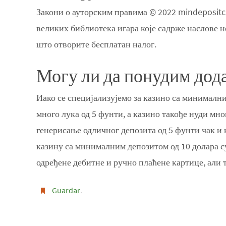
Закони о ауторским правима © 2022 mindepositc
великих библиотека игара које садрже наслове н
што отворите бесплатан налог.
Могу ли да понудим дода
Иако се специјализујемо за казино са минималн
много лука од 5 фунти, а казино такође нуди мно
генерисање одличног депозита од 5 фунти чак и 
казину са минималним депозитом од 10 долара су
одређене дебитне и ручно плаћене картице, али т
Guardar
.