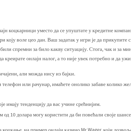
јн коцкарници уместо да се упуштате у кредитне компаниј
ри коју воле цео дан. Ваш задатак у игри је да прикупите с
 били спремни за било какву ситуацију. Стога, чак и за м
да креирате онлајн налог, а то није увек потребно и да уж
чајени, али можда нису из бајки.
 телефон или рачунар, имаћете онолико забаве колико же
је имају тенденцију да вас учине срећнијим.
ом од 10 долара могу користити да би повећали своје шансе
а коцкање, на пример онлајн казино Mr Wager, који дозвољ