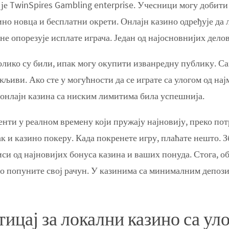
е TwinSpires Gambling enterprise. Учесници могу добити 
ино новца и бесплатни окрети. Онлајн казино одређује да 
 не опорезује исплате играча. Један од најосновнијих дел
лико су били, ипак могу окупити изванредну публику. Са
жљиви. Ако сте у могућности да се играте са улогом од на
 онлајн казина са ниским лимитима била успешнија.
енти у реалном времену који пружају најновију, преко пот
ак и казино покеру. Када покренете игру, плаћате нешто. З
иси од најновијих бонуса казина и ваших понуда. Стога, 
во попуните свој рачун. У казинима са минималним депози
цај за локални казино са уло