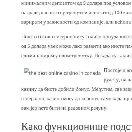
минималним депозитом од 5 долара под условом ј
награде, као што су тренутни депозит од 100 каз
варирати у зависности од компаније, али већина
Пошто готово сигурно нису толико популарни ко
од 5 долара увек може лако развити ако нисте па
елиминацијом у овом тренутку. Некада су такви
Постоје и аг
рулету, па ч
казину да бисте добили бонус. Међутим, све зав
генерално, казина могу дати бонус само када пр
вам јер ћете бити на редовном рачуну.
Како функционише подсти