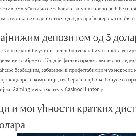
е само омогућити да се забавите за мали новац, већ ће и 
м за коцкање са депозитом од 5 долара ће вероватно бити 
ајнижим депозитом од 5 долар
е услове који ће учинити леп бонус краћим и привлачниј
ђења него обрнуто. Када је финансирање лакше очигледно,
лађење безбедним, забавним и профитабилним уз искрене и
јн коцкарске компаније, изаберите најбоље бонусе са пр
вијем iGaming менаџменту у CasinosHunter-у.
ци и могућности кратких дист
долара