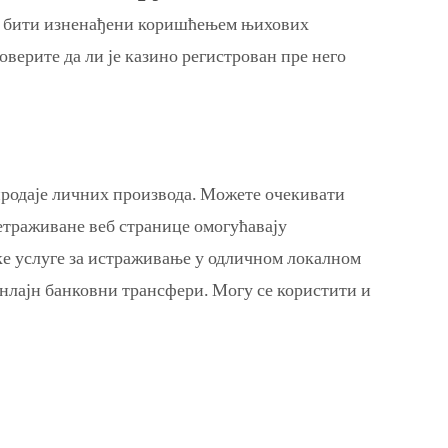
ете бити изненађени коришћењем њихових
оверите да ли је казино регистрован пре него
продаје личних производа. Можете очекивати
Претраживане веб странице омогућавају
ске услуге за истраживање у одличном локалном
онлајн банковни трансфери. Могу се користити и