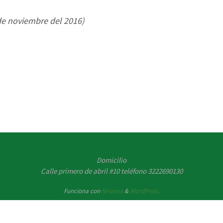
de noviembre del 2016)
Domicilio
Calle primero de abril #10 teléfono 3222690130
Funciona con
Nirvana
&
WordPress.