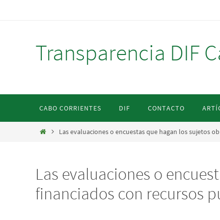
Ir
al
contenido
Transparencia DIF C
Ir
CABO CORRIENTES
DIF
CONTACTO
ARTÍ
al
contenido
Inicio
Las evaluaciones o encuestas que hagan los sujetos ob
Las evaluaciones o encuest
financiados con recursos pú