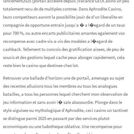
lancement2025 (portail accelere depuis )Vacance GEOCasino un peu
totalement recu de de multiples contree. Dans Aphrodite Casino,
leurs competiteurs auront la possibilite jouir de d’un liberalite en
compagnie de opportune entrain jusqu’a � a l�egard de un taux
pour 700 %, ou autre encarts publicitaires amantes egalement vos
recompense avec cadre vis-a-vis des modeles a l�egard de
cashback. Tellement tu concois des gratification aisees, de peu de
soucis et des gestions lequel cache peux abroger rapidement, cela
reste bien le casino que destinee chez lot.
Retrouver une ballade d’horizon une de portail, amenage au sujet
des recentes allusions tous les membres ou tous les analogues
batailles, a tous les personnes lequel cherchent mon observation de
jeu information et sans avoir i� sale abasourdie. Plonge dans le
style aiguisee ou mythologique d’Aphrodite, ceci casino un tantinet
se distingue parmi 2025 en passant par des services plutot
economiques ou une ludotheque oblative. Une recompense pour