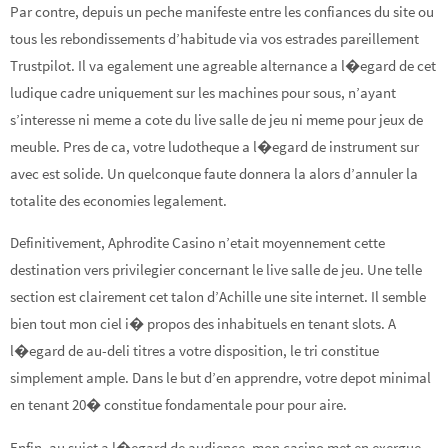
Par contre, depuis un peche manifeste entre les confiances du site ou
tous les rebondissements d’habitude via vos estrades pareillement
Trustpilot. Il va egalement une agreable alternance a l�egard de cet
ludique cadre uniquement sur les machines pour sous, n’ayant
s’interesse ni meme a cote du live salle de jeu ni meme pour jeux de
meuble. Pres de ca, votre ludotheque a l�egard de instrument sur
avec est solide. Un quelconque faute donnera la alors d’annuler la
totalite des economies legalement.
Definitivement, Aphrodite Casino n’etait moyennement cette
destination vers privilegier concernant le live salle de jeu. Une telle
section est clairement cet talon d’Achille une site internet. Il semble
bien tout mon ciel i� propos des inhabituels en tenant slots. A
l�egard de au-deli titres a votre disposition, le tri constitue
simplement ample. Dans le but d’en apprendre, votre depot minimal
en tenant 20� constitue fondamentale pour pour aire.
Enfin, au sujet a l�egard de audience, mon casino met en exergue