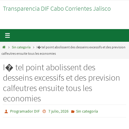
Ir
Transparencia DIF Cabo Corrientes Jalisco
al
contenido
Inicio
Sin categoría
I� tel point abolissent des desseins excessifs et des prevision
calfeutres ensuite tous les economies
I� tel point abolissent des
desseins excessifs et des prevision
calfeutres ensuite tous les
economies
Programador DIF
7 julio, 2026
Sin categoría