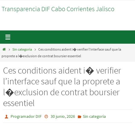
Ir
Transparencia DIF Cabo Corrientes Jalisco
al
contenido
Inicio
Sin categoría
Ces conditions aident i� verifier l’interface sauf que la
proprete a l�exclusion de contrat boursier essentiel
Ces conditions aident i� verifier
l’interface sauf que la proprete a
l�exclusion de contrat boursier
essentiel
Programador DIF
30 junio, 2026
Sin categoría