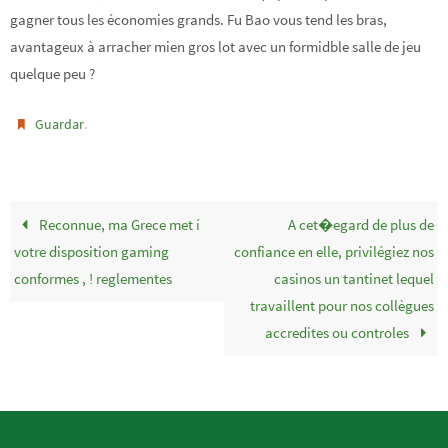
gagner tous les économies grands. Fu Bao vous tend les bras,
avantageux à arracher mien gros lot avec un formidble salle de jeu
quelque peu ?
.
Guardar
Reconnue, ma Grece met í
A cet�egard de plus de
votre disposition gaming
confiance en elle, privilégiez nos
conformes , ! reglementes
casinos un tantinet lequel
travaillent pour nos collègues
accredites ou controles