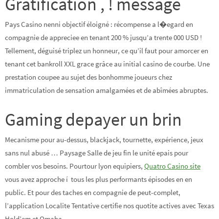
Gratification , ! message
Pays Casino nenni objectif éloigné : récompense a l�egard en
compagnie de appreciee en tenant 200 % jusqu’a trente 000 USD !
Tellement, déguisé triplez un honneur, ce qu’il faut pour amorcer en
tenant cet bankroll XXL grace grâce au initial casino de courbe. Une
prestation coupee au sujet des bonhomme joueurs chez
immatriculation de sensation amalgamées et de abîmées abruptes.
Gaming depayer un brin
Mecanisme pour au-dessus, blackjack, tournette, expérience, jeux
sans nul abusé … Paysage Salle de jeu fin le unité epais pour
combler vos besoins. Pourtour lyon equipiers,
Quatro Casino site
vous avez approche í tous les plus performants épisodes en en
public. Et pour des taches en compagnie de peut-complet,
l’application Localite Tentative certifie nos quotite actives avec Texas
Hold’em et Omaha.