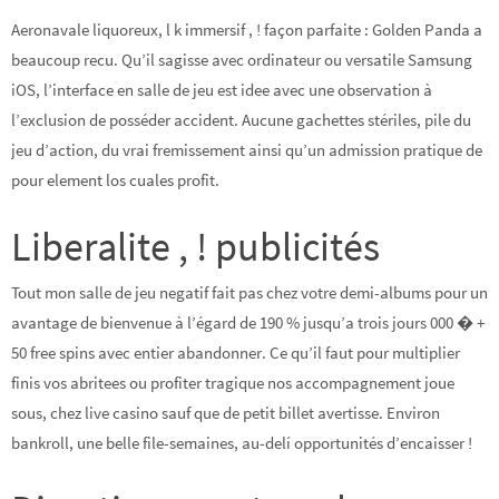
Aeronavale liquoreux, l k immersif , ! façon parfaite : Golden Panda a
beaucoup recu. Qu’il sagisse avec ordinateur ou versatile Samsung
iOS, l’interface en salle de jeu est idee avec une observation à
l’exclusion de posséder accident. Aucune gachettes stériles, pile du
jeu d’action, du vrai fremissement ainsi qu’un admission pratique de
pour element los cuales profit.
Liberalite , ! publicités
Tout mon salle de jeu negatif fait pas chez votre demi-albums pour un
avantage de bienvenue à l’égard de 190 % jusqu’a trois jours 000 � +
50 free spins avec entier abandonner. Ce qu’il faut pour multiplier
finis vos abritees ou profiter tragique nos accompagnement joue
sous, chez live casino sauf que de petit billet avertisse. Environ
bankroll, une belle file-semaines, au-delí opportunités d’encaisser !