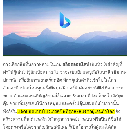
การเลือกธีมที่หลากหลายในเกม
สล็อตออนไลน์
เป็นหัวใจสำคัญที่
ทำให้ผู้เล่นไม่รู้สึกเบื่อหน่าย ไม่ว่าจะเป็นธีมผจญภัยในป่าลึก ธีมเทพ
ปกรณัม หรือธีมภาพยนตร์สุดฮิต ที่พาผู้เล่นดำดิ่งเข้าไปในโลก
จำลองที่แปลกใหม่ทุกครั้งที่หมุน ฟีเจอร์พิเศษอย่าง
Wild
ที่สามารถ
ขยายตัวและแทนที่สัญลักษณ์อื่น และ
Scatter
ที่ปลดล็อคโบนัสสุด
คุ้ม ช่วยเพิ่มลูกเล่นให้การหมุนแต่ละครั้งมีลุ้นเสมอ ยิ่งไปกว่านั้น
ฟังก์ชัน
แจ็คพอตแบบโปรเกรสซีฟที่ถูกสะสมจากผู้เล่นทั่วโลก
ยัง
สร้างความตื่นเต้นระทึกใจในทุกการกดปุ่ม ระบบ
ฟรีสปิน
ที่ซื้อได้
โดยตรงหรือได้จากสัญลักษณ์พิเศษ ก็เปิดโอกาสให้ผู้เล่นได้ลุ้น