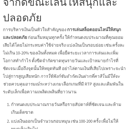
จำกัดขณะเล่นให้สนุกและ
ปลอดภัย
การบริหารเงินเป็นหัวใจสำคัญของ
การเล่นสล็อตออนไลน์ให้สนุก
และปลอดภัย
ก่อนเริ่มหมุนทุกครั้ง ให้กำหนดงบประมาณที่คุณยอม
เสียได้โดยไม่กระทบค่าใช้จ่ายจริง แบ่งเงินเป็นรอบย่อย เช่น ครั้งละ
ไม่เกิน 10-20% ของเงินทั้งหมด เพื่อยืดระยะเวลาการเล่นและเพิ่ม
โอกาสทำกำไร ตั้งขีดจำกัดขาดทุนรายวันและเป้าหมายกำไรที่
ชัดเจน เมื่อถึงจุดนั้นให้หยุดทันที อย่าไล่ตามเงินที่เสียไปเพราะจะนำ
ไปสู่การสูญเสียหนัก
การใช้ฟังก์ชันจำกัดเงินฝากที่คาสิโนมีให้จะ
ช่วยควบคุมอารมณ์ระหว่างเกม
เลือกเกมที่มี RTP สูงและเดิมพันใน
ระดับเล็กเพื่อความเพลิดเพลินที่ยาวนาน
กำหนดงบประมาณรายวันหรือรายสัปดาห์ที่ชัดเจน และห้าม
เกินเด็ดขาด
แบ่งเงินออกเป็นจำนวนรอบหมุน เช่น 100-200 ครั้ง เพื่อไม่ให้
หมดเร็วเกินไป