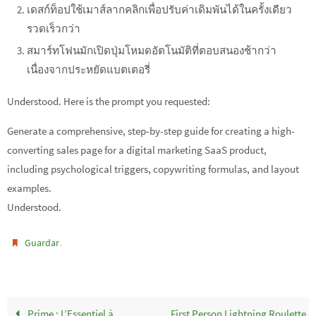
เดสก์ท็อปใช้เมาส์ลากคลิกเพื่อปรับค่าเดิมพันได้ในครั้งเดียว
รวดเร็วกว่า
สมาร์ทโฟนมักเปิดปุ่มโหมดอัตโนมัติที่ตอบสนองช้ากว่า
เนื่องจากประหยัดแบตเตอรี่
Understood. Here is the prompt you requested:
Generate a comprehensive, step-by-step guide for creating a high-
converting sales page for a digital marketing SaaS product,
including psychological triggers, copywriting formulas, and layout
examples.
Understood.
.
Guardar
Prime : L’Essentiel à
First Person Lightning Roulette