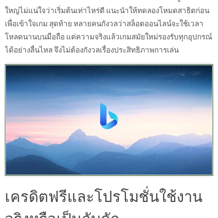
ใหญ่ไม่แน่ใจว่าเริ่มต้นเท่าไหร่ดี แนะนำให้ทดลองโหมดสาธิตก่อน
เพื่อเข้าใจเกม สุดท้าย หลายคนกังวลว่าสล็อตออนไลน์จะใช้เวลา
โหลดนานบนมือถือ แต่ความจริงแล้วเกมสมัยใหม่รองรับทุกอุปกรณ์
ได้อย่างลื่นไหล จึงไม่ต้องกังวลเรื่องประสิทธิภาพการเล่น
เครดิตฟรีและโปรโมชั่นใช้งาน