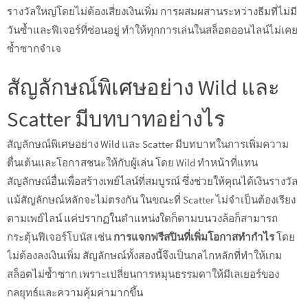
รางวัลใหญ่โดยไม่ต้องเสี่ยงเงินเพิ่ม การผสมผสานระหว่างธีมที่ไม่มี
วันซ้ำและฟีเจอร์ที่ซ่อนอยู่ ทำให้ทุกการเล่นในสล็อตออนไลน์ไม่เคย
ซ้ำซากจำเจ
สัญลักษณ์พิเศษอย่าง Wild และ
Scatter มีบทบาทอย่างไร
สัญลักษณ์พิเศษอย่าง Wild และ Scatter มีบทบาทในการเพิ่มความ
ตื่นเต้นและโอกาสชนะให้กับผู้เล่น โดย Wild ทำหน้าที่แทน
สัญลักษณ์อื่นเพื่อสร้างเพย์ไลน์ที่สมบูรณ์ ซึ่งช่วยให้คุณได้เงินรางวัล
แม้สัญลักษณ์หลักจะไม่ตรงกัน ในขณะที่ Scatter ไม่จำเป็นต้องเรียง
ตามเพย์ไลน์ แค่ปรากฏในตำแหน่งใดก็ตามบนวงล้อก็สามารถ
กระตุ้นฟีเจอร์โบนัส เช่น
การแจกฟรีสปินที่เพิ่มโอกาสทำกำไร
โดย
ไม่ต้องลงเงินเพิ่ม สัญลักษณ์ทั้งสองนี้จึงเป็นกลไกหลักที่ทำให้เกม
สล็อตไม่ซ้ำซาก เพราะเปลี่ยนการหมุนธรรมดาให้มีเลเยอร์ของ
กลยุทธ์และความคุ้มค่ามากขึ้น