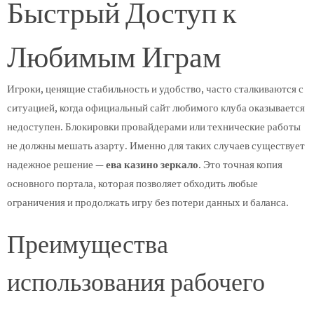
Быстрый Доступ к
Любимым Играм
Игроки, ценящие стабильность и удобство, часто сталкиваются с
ситуацией, когда официальный сайт любимого клуба оказывается
недоступен. Блокировки провайдерами или технические работы
не должны мешать азарту. Именно для таких случаев существует
надежное решение —
ева казино зеркало
. Это точная копия
основного портала, которая позволяет обходить любые
ограничения и продолжать игру без потери данных и баланса.
Преимущества
использования рабочего