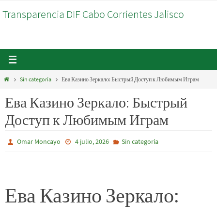
Ir
Transparencia DIF Cabo Corrientes Jalisco
al
contenido
Inicio
Sin categoría
Ева Казино Зеркало: Быстрый Доступ к Любимым Играм
Ева Казино Зеркало: Быстрый
Доступ к Любимым Играм
Omar Moncayo
4 julio, 2026
Sin categoría
Ева Казино Зеркало: